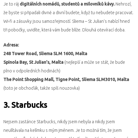
Je to ráj
digitálních nomádů, studentů a milovníků kávy.
Nehrozí,
že byste si připadali divně a divní budete, když tu nebudete pracovat.
Wi-fi a zásuvky jsou samozřejmostí. Sliema – St Julian’s nabízí hned
tři pobočky, uvidíte, která vám bude blíže. Dlouhá otevírací doba.
Adresa:
248 Tower Road, Sliema SLM 1600, Malta
Spinola Bay, St Julian’s, Malta
(nejlepší a může se stát, že bude
plno v odpoledních hodinách)
The Point Shopping Mall, Tigne Point, Sliema SLM3010, Malta
(toto je obchoďák, takže spíš nouzovka)
3. Starbucks
Nejsem zastánce Starbucks, nikdy jsem nebyla a nikdy jsem
neulítávala na kelímku s mým jménem. Je to možná tím, že jsem