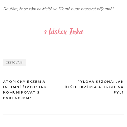
Doufám, že se vám na Maltě ve Sliemě bude pracovat příjemně!
CESTOVÁNÍ
ATOPICKÝ EKZÉM A
PYLOVÁ SEZÓNA: JAK
Navigace
INTIMNÍ ŽIVOT: JAK
ŘEŠIT EKZÉM A ALERGIE NA
pro
KOMUNIKOVAT S
PYL?
PARTNEREM?
příspěvek