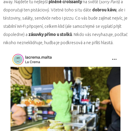
away. Najdete tu nejlepší
plněné croissanty
na světě (
sorry Paris
) a
doporučuji ten pistáciový. Včetně toho si tu dáte
dobrou kávu
, ale i
těstoviny, saláty, sendviče nebo i pizzu. Co vás bude zajímat nejvíc, je
stabilní Wi-Fi připojení, celkem klid (ale samozřejmě se vyplatí přijít
dopoledne) a
zásuvky přímo u stolků
. Nikdo vás nevyhazuje, počítač
nikoho nezneklidňuje, hudba je podkresová a ne příliš hlasitá.