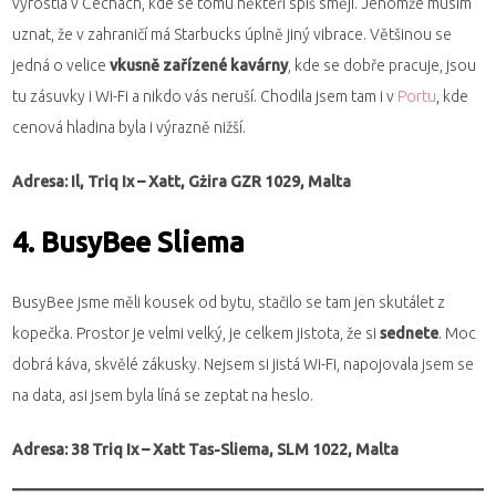
vyrostla v Čechách, kde se tomu někteří spíš smějí. Jenomže musím
uznat, že v zahraničí má Starbucks úplně jiný vibrace. Většinou se
jedná o velice
vkusně zařízené kavárny
, kde se dobře pracuje, jsou
tu zásuvky i Wi-Fi a nikdo vás neruší. Chodila jsem tam i v
Portu
, kde
cenová hladina byla i výrazně nižší.
Adresa: Il, Triq Ix – Xatt, Gżira GZR 1029, Malta
4. BusyBee Sliema
BusyBee jsme měli kousek od bytu, stačilo se tam jen skutálet z
kopečka. Prostor je velmi velký, je celkem jistota, že si
sednete
. Moc
dobrá káva, skvělé zákusky. Nejsem si jistá Wi-Fi, napojovala jsem se
na data, asi jsem byla líná se zeptat na heslo.
Adresa: 38 Triq Ix – Xatt Tas-Sliema, SLM 1022, Malta