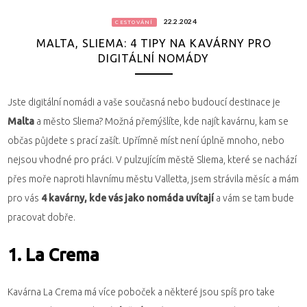
22.2.2024
CESTOVÁNÍ
MALTA, SLIEMA: 4 TIPY NA KAVÁRNY PRO
DIGITÁLNÍ NOMÁDY
Jste digitální nomádi a vaše současná nebo budoucí destinace je
Malta
a město Sliema? Možná přemýšlíte, kde najít kavárnu, kam se
občas půjdete s prací zašít. Upřímně míst není úplně mnoho, nebo
nejsou vhodné pro práci. V pulzujícím městě Sliema, které se nachází
přes moře naproti hlavnímu městu Valletta, jsem strávila měsíc a mám
pro vás
4 kavárny, kde vás jako nomáda uvítají
a vám se tam bude
pracovat dobře.
1. La Crema
Kavárna La Crema má více poboček a některé jsou spíš pro take